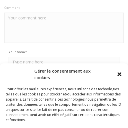
Comment:
Your Name:
Gérer le consentement aux
Email Address:
cookies
Pour offrir les meilleures expériences, nous utilisons des technologies
telles que les cookies pour stocker et/ou accéder aux informations des
Your URL:
appareils. Le fait de consentir à ces technologies nous permettra de
traiter des données telles que le comportement de navigation ou les ID
uniques sur ce site. Le fait de ne pas consentir ou de retirer son
consentement peut avoir un effet négatif sur certaines caractéristiques
et fonctions.
Enregistrer mon nom, mon e-mail et mon site dans le navigateur pour mon