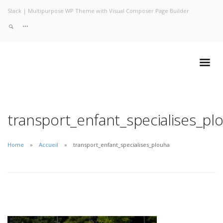
Stack | Multipurpose WP Theme with Visual Composer Page Builder
transport_enfant_specialises_pl
Home
Accueil
transport_enfant_specialises_plouha