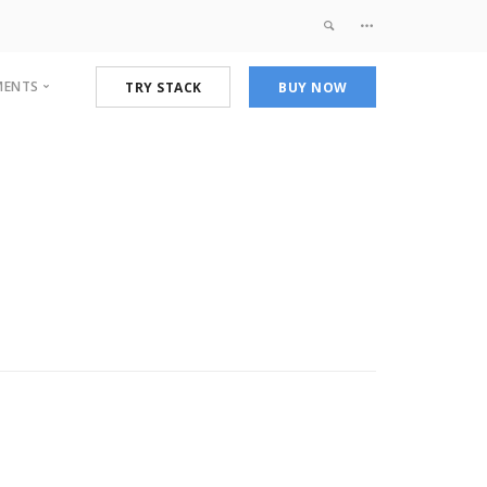
MENTS
TRY STACK
BUY NOW
Landing Pages
Portfolios
debar
Landing 3
Coming Soon