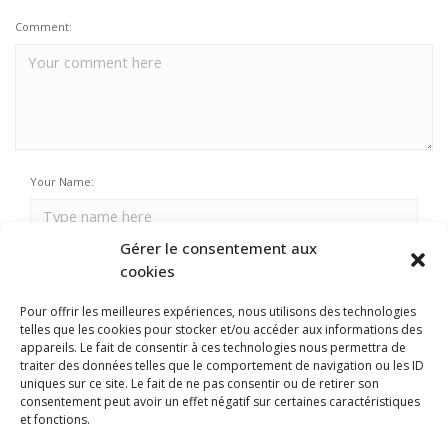
Comment:
Your Name:
Gérer le consentement aux
Email Address:
cookies
Pour offrir les meilleures expériences, nous utilisons des technologies
telles que les cookies pour stocker et/ou accéder aux informations des
Your URL:
appareils. Le fait de consentir à ces technologies nous permettra de
traiter des données telles que le comportement de navigation ou les ID
uniques sur ce site. Le fait de ne pas consentir ou de retirer son
consentement peut avoir un effet négatif sur certaines caractéristiques
et fonctions.
Enregistrer mon nom, mon e-mail et mon site dans le navigateur pour mon