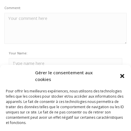
Comment:
Your Name:
Gérer le consentement aux
Email Address:
cookies
Pour offrir les meilleures expériences, nous utilisons des technologies
telles que les cookies pour stocker et/ou accéder aux informations des
Your URL:
appareils. Le fait de consentir à ces technologies nous permettra de
traiter des données telles que le comportement de navigation ou les ID
uniques sur ce site. Le fait de ne pas consentir ou de retirer son
consentement peut avoir un effet négatif sur certaines caractéristiques
et fonctions.
Enregistrer mon nom, mon e-mail et mon site dans le navigateur pour mon