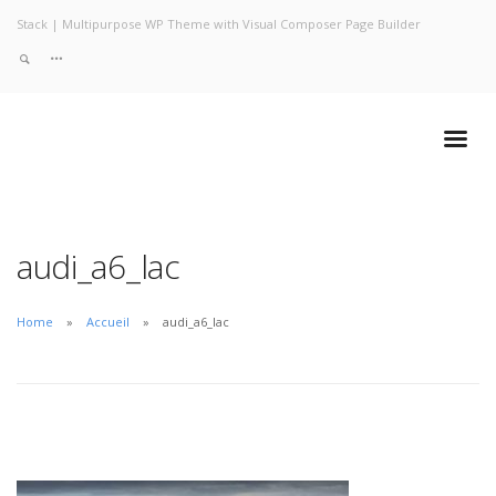
Stack | Multipurpose WP Theme with Visual Composer Page Builder
audi_a6_lac
Home
Accueil
audi_a6_lac