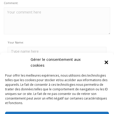
Comment:
Your Name:
Gérer le consentement aux
Email Address:
cookies
Pour offrir les meilleures expériences, nous utilisons des technologies
telles que les cookies pour stocker et/ou accéder aux informations des
Your URL:
appareils. Le fait de consentir à ces technologies nous permettra de
traiter des données telles que le comportement de navigation ou les ID
uniques sur ce site. Le fait de ne pas consentir ou de retirer son
consentement peut avoir un effet négatif sur certaines caractéristiques
et fonctions.
Enregistrer mon nom, mon e-mail et mon site dans le navigateur pour mon