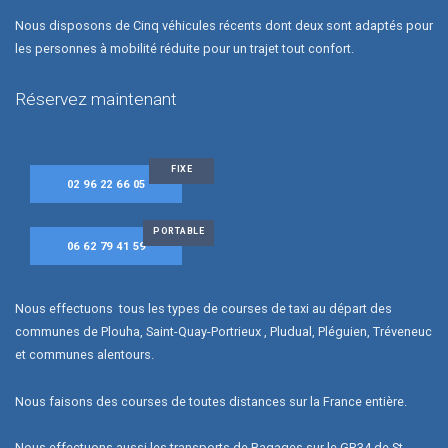
Nous disposons de Cinq véhicules récents dont deux sont adaptés pour
les personnes à mobilité réduite pour un trajet tout confort.
Réservez maintenant
FIXE
02 96 22 66 05
PORTABLE
06 62 79 41 59
Nous effectuons tous les types de courses de taxi au départ des
communes de
Plouha,
Saint-Quay-Portrieux , Pludual, Pléguien, Tréveneuc
et communes alentours.
Nous faisons des courses de toutes distances sur la France entière.
Nous effectuons aussi les transports de Bagages sur le GR34 de St-