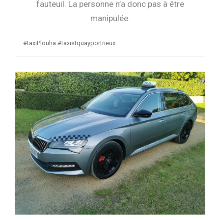
fauteuil. La personne n’a donc pas à être
manipulée.
#taxiPlouha #taxistquayportrieux